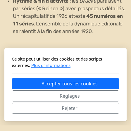
Rythme & fin d’activité
: les
Drucke
paraissent
par séries (« Reihen ») avec prospectus détaillés.
Un récapitulatif de 1926 atteste
45 numéros en
11 séries
. L’ensemble de la dynamique éditoriale
se ralentit à la fin des années 1920.
Ce site peut utiliser des cookies et des scripts
externes.
Plus d'informations
Accepter tous les cookies
Brian Foster - Marées Gesellschaft
Réglages
Switzerland
Rejeter
Copyright, tous droits réservés.
Politique de confidentialité
|
Conditions