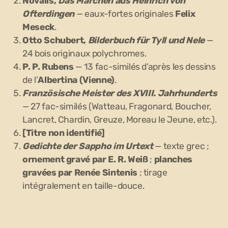
Novalis,
Das Märchen aus Heinrich von
Ofterdingen
— eaux-fortes originales
Felix
Meseck
.
Otto Schubert,
Bilderbuch für Tyll und Nele
—
24 bois originaux polychromes.
P. P. Rubens
— 13 fac-similés d’après les dessins
de l’
Albertina (Vienne)
.
Französische Meister des XVIII. Jahrhunderts
— 27 fac-similés (Watteau, Fragonard, Boucher,
Lancret, Chardin, Greuze, Moreau le Jeune, etc.).
[Titre non identifié]
Gedichte der Sappho im Urtext
— texte grec ;
ornement gravé par E. R. Weiß
;
planches
gravées par Renée Sintenis
; tirage
intégralement en taille-douce.