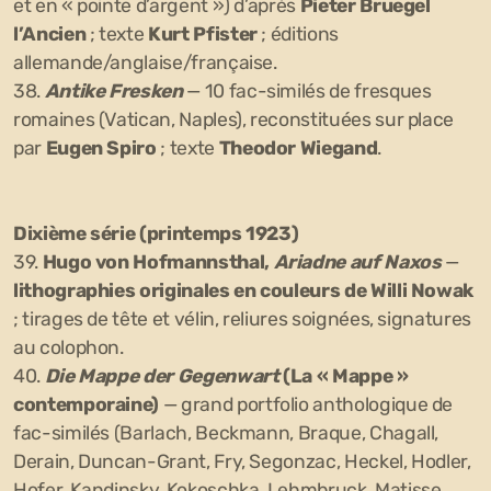
et en « pointe d’argent ») d’après
Pieter Bruegel
l’Ancien
; texte
Kurt Pfister
; éditions
allemande/anglaise/française.
38.
Antike Fresken
— 10 fac-similés de fresques
romaines (Vatican, Naples), reconstituées sur place
par
Eugen Spiro
; texte
Theodor Wiegand
.
Dixième série (printemps 1923)
39.
Hugo von Hofmannsthal,
Ariadne auf Naxos
—
lithographies originales en couleurs de Willi Nowak
; tirages de tête et vélin, reliures soignées, signatures
au colophon.
40.
Die Mappe der Gegenwart
(La « Mappe »
contemporaine)
— grand portfolio anthologique de
fac-similés (Barlach, Beckmann, Braque, Chagall,
Derain, Duncan-Grant, Fry, Segonzac, Heckel, Hodler,
Hofer, Kandinsky, Kokoschka, Lehmbruck, Matisse,