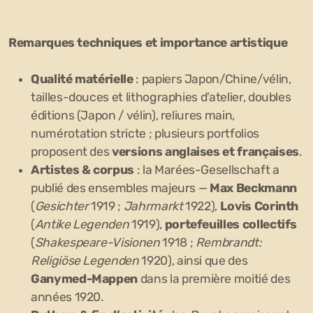
Remarques techniques et importance artistique
Qualité matérielle
: papiers Japon/Chine/vélin,
tailles-douces et lithographies d’atelier, doubles
éditions (Japon / vélin), reliures main,
numérotation stricte ; plusieurs portfolios
proposent des
versions anglaises et françaises
.
Artistes & corpus
: la Marées-Gesellschaft a
publié des ensembles majeurs —
Max Beckmann
(
Gesichter
1919 ;
Jahrmarkt
1922),
Lovis Corinth
(
Antike Legenden
1919),
portefeuilles collectifs
(
Shakespeare-Visionen
1918 ;
Rembrandt:
Religiöse Legenden
1920), ainsi que des
Ganymed-Mappen
dans la première moitié des
années 1920.