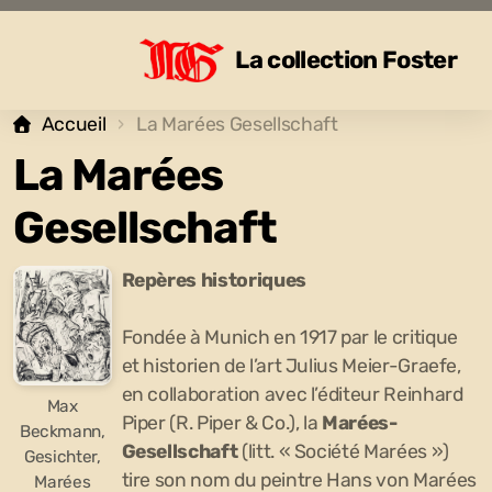
La collection Foster
Accueil
La Marées Gesellschaft
La Marées
Brian Foster
Gesellschaft
Articles
Repères historiques
Julius Meier-Graefe
Fondée à Munich en 1917 par le critique
Ganymed
et historien de l’art Julius Meier-Graefe,
en collaboration avec l’éditeur Reinhard
Max
Piper (R. Piper & Co.), la
Marées-
Beckmann,
Gesellschaft
(litt. « Société Marées »)
Gesichter,
tire son nom du peintre Hans von Marées
Marées