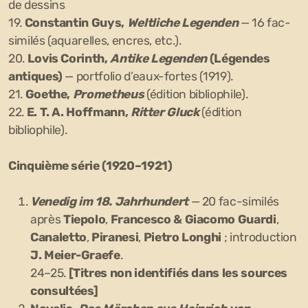
de dessins
19.
Constantin Guys,
Weltliche Legenden
— 16 fac-
similés (aquarelles, encres, etc.).
20.
Lovis Corinth,
Antike Legenden
(Légendes
antiques)
— portfolio d’eaux-fortes (1919).
21.
Goethe,
Prometheus
(édition bibliophile).
22.
E. T. A. Hoffmann,
Ritter Gluck
(édition
bibliophile).
Cinquième série (1920–1921)
Venedig im 18. Jahrhundert
— 20 fac-similés
après
Tiepolo
,
Francesco & Giacomo Guardi
,
Canaletto
,
Piranesi
,
Pietro Longhi
; introduction
J. Meier-Graefe
.
24–25.
[Titres non identifiés dans les sources
consultées]