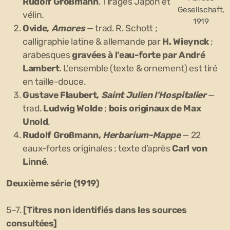
Rudolf Großmann
. Tirages Japon et
Gesellschaft,
vélin.
1919
Ovide,
Amores
— trad. R. Schott ;
calligraphie latine & allemande par
H. Wieynck
;
arabesques
gravées à l’eau-forte par André
Lambert
. L’ensemble (texte & ornement) est tiré
en taille-douce.
Gustave Flaubert,
Saint Julien l’Hospitalier
—
trad.
Ludwig Wolde
;
bois originaux de Max
Unold
.
Rudolf Großmann,
Herbarium-Mappe
— 22
eaux-fortes originales ; texte d’après
Carl von
Linné
.
Deuxième série (1919)
5–7.
[Titres non identifiés dans les sources
consultées]