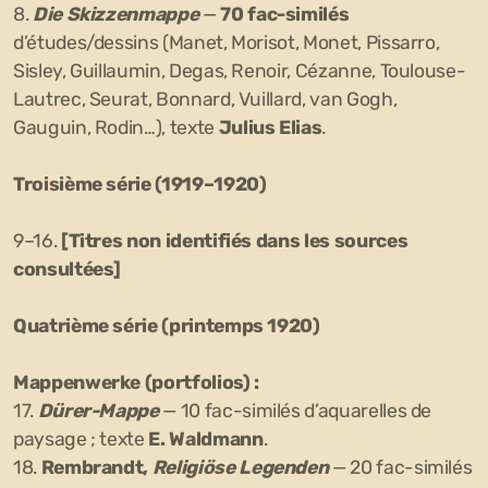
8.
Die Skizzenmappe
—
70 fac-similés
d’études/dessins (Manet, Morisot, Monet, Pissarro,
Sisley, Guillaumin, Degas, Renoir, Cézanne, Toulouse-
Lautrec, Seurat, Bonnard, Vuillard, van Gogh,
Gauguin, Rodin…), texte
Julius Elias
.
Troisième série (1919–1920)
9–16.
[Titres non identifiés dans les sources
consultées]
Quatrième série (printemps 1920)
Mappenwerke (portfolios) :
17.
Dürer-Mappe
— 10 fac-similés d’aquarelles de
paysage ; texte
E. Waldmann
.
18.
Rembrandt,
Religiöse Legenden
— 20 fac-similés