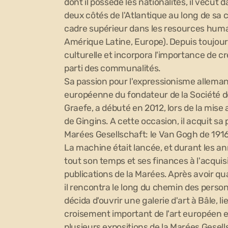
dont il possède les nationalités, il vécut 
deux côtés de l'Atlantique au long de sa c
cadre supérieur dans les resources hum
Amérique Latine, Europe). Depuis toujours
culturelle et incorpora l'importance de cr
parti des communalités.
Sa passion pour l'expressionisme allemand
européenne du fondateur de la Société d
Graefe, a débuté en 2012, lors de la mis
de Gingins. A cette occasion, il acquit sa
Marées Gesellschaft: le Van Gogh de 1916
La machine était lancée, et durant les ann
tout son temps et ses finances à l'acquisi
publications de la Marées. Après avoir qua
il rencontra le long du chemin des perso
décida d'ouvrir une galerie d'art à Bâle, l
croisement important de l'art européen et
plusieurs expositions de la Marées Gesells