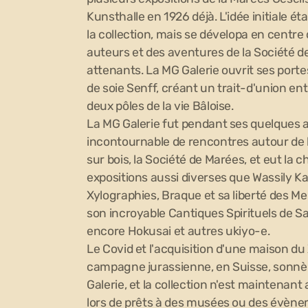
Kunsthalle en 1926 déjà. L'idée initiale ét
la collection, mais se dévelopa en centr
auteurs et des aventures de la Société d
attenants. La MG Galerie ouvrit ses porte
de soie Senff, créant un trait-d'union entre
deux pôles de la vie Bâloise.
La MG Galerie fut pendant ses quelques a
incontournable de rencontres autour de l
sur bois, la Société de Marées, et eut la c
expositions aussi diverses que Wassily K
Xylographies, Braque et sa liberté des Me
son incroyable Cantiques Spirituels de Sa
encore Hokusai et autres ukiyo-e.
Le Covid et l'acquisition d'une maison du
campagne jurassienne, en Suisse, sonnèr
Galerie, et la collection n'est maintenant
lors de prêts à des musées ou des évène