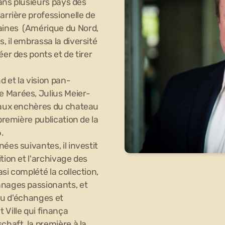
dans plusieurs pays des
arrière professionelle de
aines (Amérique du Nord,
, il embrassa la diversité
éer des ponts et de tirer
 et la vision pan-
e Marées, Julius Meier-
e aux enchères du chateau
 première publication de la
.
ées suivantes, il investit
tion et l'archivage des
si complété la collection,
nnages passionants, et
ieu d'échanges et
 Ville qui finança
chaft, la première à la